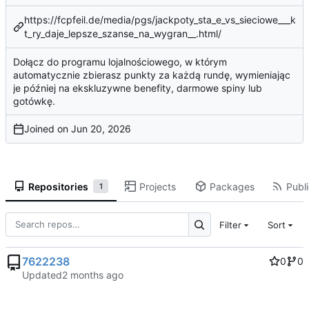
https://fcpfeil.de/media/pgs/jackpoty_sta_e_vs_sieciowe___k
t_ry_daje_lepsze_szanse_na_wygran__.html/
Dołącz do programu lojalnościowego, w którym
automatycznie zbierasz punkty za każdą rundę, wymieniając
je później na ekskluzywne benefity, darmowe spiny lub
gotówkę.
Joined on
Repositories
Projects
Packages
Publi
1
Filter
Sort
7622238
0
0
Updated